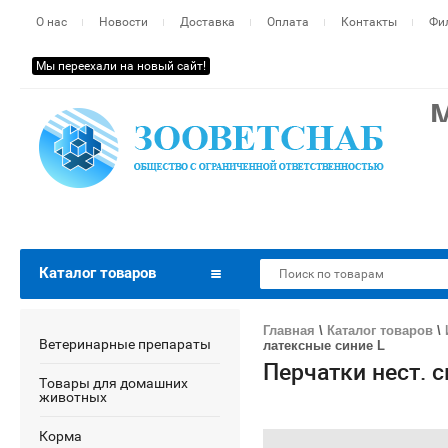
О нас
Новости
Доставка
Оплата
Контакты
Фи
Мы переехали на новый сайт!
Теп
одн
Пер
Все
Раб
Каталог товаров
Главная
\
Каталог товаров
\
Ветеринарные препараты
латексные синие L
Перчатки нест. 
Товары для домашних
животных
Корма