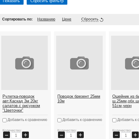
Показать
Сбросить фильтр
Сортировать по:
Названию
Цене
Сбросить
Рулетка-поводок
Поводок брезент 25мм
Ошейник из би
авт.Каскад 3м 20кг
10м
ш.25мм,обх.ш
салатов.с рисунком
51см,черн
"Цветочки"
Добавить к сравнению
Добавить к сравнению
Добавить к 
Количество:
Количество:
Количество:
+
+
+
−
−
−