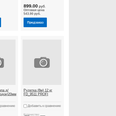
899.00
руб.
Оптовая цена
543.90 руб.
Предзаказ
па д/
Рулетка (8м) 12 кг
одок)20мм
FD_9511 PROFI
сравнению
Добавить к сравнению
Количество: