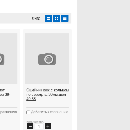
Вид:
от.
Ошейник кож.с кольцом
еи 39-
по серед. ш.30мм,шея
49-58
сравнению
Добавить к сравнению
Количество:
+
−