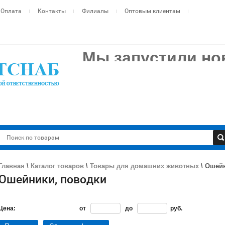
Оплата
Контакты
Филиалы
Оптовым клиентам
Мы запустили н
современный сай
Теперь ещё удобнее: полный каталог ветпрепаратов, к
одном месте.
zvsn.ru
Переходите по ссылке:
Все ваши контакты, наработки и условия сотрудничес
Работаем как обычно — только сайт стал лучше!
Главная
\
Каталог товаров
\
Товары для домашних животных
\
Ошейн
Ошейники, поводки
Цена:
от
до
руб.