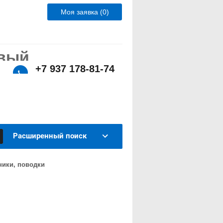
Моя заявка (0)
овый
+7 937 178-81-74
т!
ормов и оборудования для животноводства в
тва сохраняются.
Расширенный поиск
ики, поводки