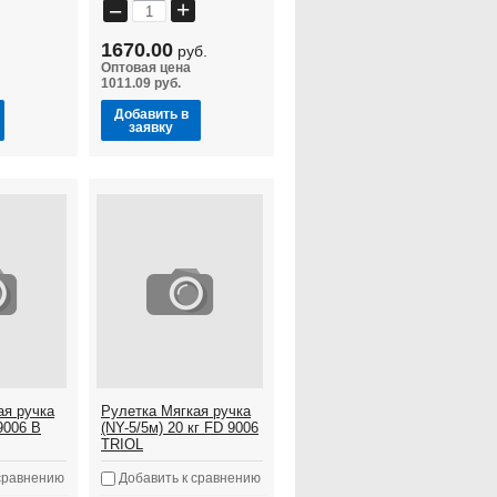
+
−
1670.00
руб.
Оптовая цена
1011.09 руб.
Добавить в
заявку
ая ручка
Рулетка Мягкая ручка
 9006 В
(NY-5/5м) 20 кг FD 9006
TRIOL
сравнению
Добавить к сравнению