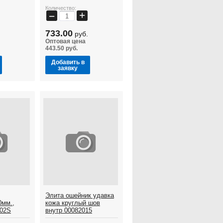
Количество:
+
−
733.00
руб.
Оптовая цена
443.50 руб.
Добавить в
заявку
Элита ошейник удавка
0мм.,
кожа круглый шов
L02S
внутр 00082015