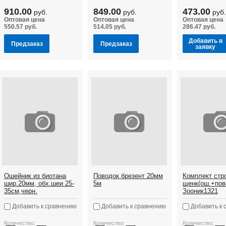
910.00
849.00
473.00
руб.
руб.
руб.
Оптовая цена
Оптовая цена
Оптовая цена
550.57 руб.
514.05 руб.
286.47 руб.
Добавить в
Предзаказ
Предзаказ
заявку
Ошейник из биотана
Поводок брезент 20мм
Комплект стро
шир.20мм, обх.шеи 25-
5м
щенк(ош.+пов
35см,черн.
Зооник1321
Добавить к сравнению
Добавить к сравнению
Добавить к 
Количество:
Количество:
Количество: