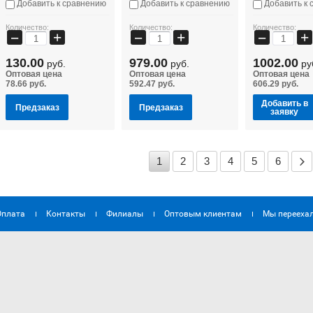
Добавить к сравнению
Добавить к сравнению
Добавить к 
Количество:
Количество:
Количество:
+
+
+
−
−
−
130.00
979.00
1002.00
руб.
руб.
ру
Оптовая цена
Оптовая цена
Оптовая цена
78.66 руб.
592.47 руб.
606.29 руб.
Добавить в
Предзаказ
Предзаказ
заявку
1
2
3
4
5
6
Оплата
Контакты
Филиалы
Оптовым клиентам
Мы переехал