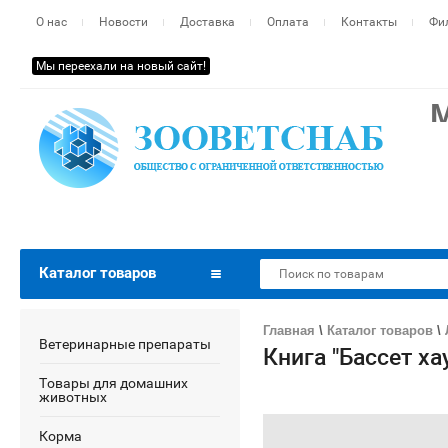
О нас
Новости
Доставка
Оплата
Контакты
Фи
Мы переехали на новый сайт!
Теп
одн
Пер
Все
Раб
Каталог товаров
Главная
\
Каталог товаров
\
Ветеринарные препараты
Книга "Бассет ха
Товары для домашних
животных
Корма