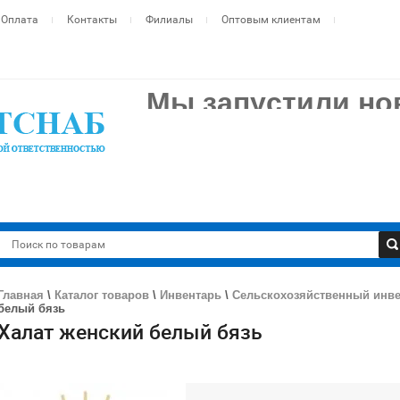
Оплата
Контакты
Филиалы
Оптовым клиентам
Мы запустили н
современный сай
Теперь ещё удобнее: полный каталог ветпрепаратов, к
одном месте.
zvsn.ru
Переходите по ссылке:
Все ваши контакты, наработки и условия сотрудничес
Работаем как обычно — только сайт стал лучше!
Главная
\
Каталог товаров
\
Инвентарь
\
Сельскохозяйственный инв
белый бязь
Халат женский белый бязь