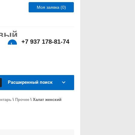
Моя заявка (0)
овый
+7 937 178-81-74
т!
ормов и оборудования для животноводства в
тва сохраняются.
Расширенный поиск
ентарь
\
Прочее
\
Халат женский