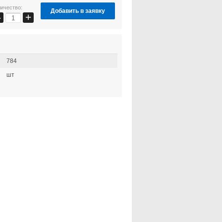
ичество:
Добавить в заявку
+
−
784
шт